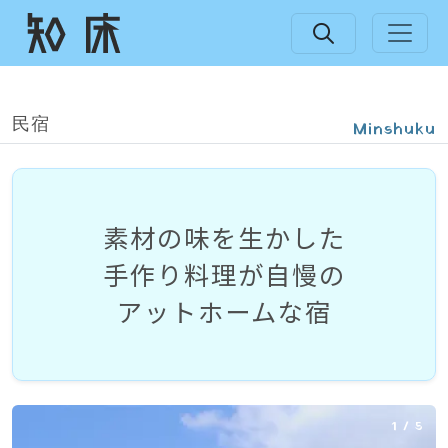
民宿
Minshuku
素材の
味を
生かした
手作り料理が
自慢の
アットホームな
宿
1
/
5