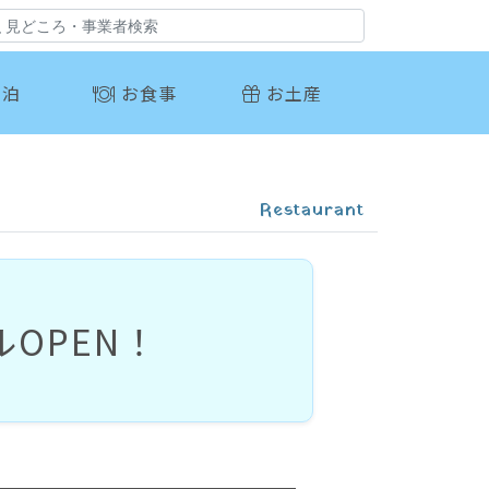
泊
お食事
お土産
Restaurant
OPEN！