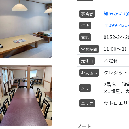
知床かに乃
事業者
〒099-43
住所
0152-24-2
電話
11:00〜21
営業時間
不定休
定休日
クレジット
お支払い
2階席 個
メモ
✕1部屋、
ウトロエリ
エリア
ノート