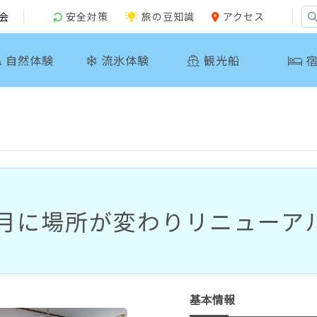
会
安全対策
旅の豆知識
アクセス
自然体験
流氷体験
観光船
宿
7月に
場所が
変わりリニューアル
基本情報