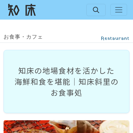
お食事・カフェ
Restaurant
知床の
地場食材を
活かした
海鮮和食を
堪能｜知床斜里の
お食事処
1
/
5